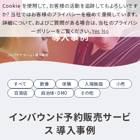
Cookie を使用して、お客様の活動を追跡してもよろしいです
訪日集客をワンストップで！
インバウンド対策の新常識
か? 当社ではお客様のプライバシーを極めて重視しています。
詳細について、およびご質問がある場合は、当社のプライバシ
ーポリシーをご覧ください。
Yes
No
導入事例
ジャパチケ ホーム
導入事例
すべて
飲食
体験
入場施設
小売
百貨店
自治体・DMO
その他
インバウンド予約販売サービ
ス 導入事例