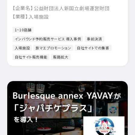
【企業名】
公益財団法人新国立劇場運営財団
【業種】
入場施設
1~10店舗
インバウンド予約販売サービス 導入事例
事前決済
入場施設
旅マエプロモーション
自社サイトでの集客
自社サイト販売機能
販路拡大