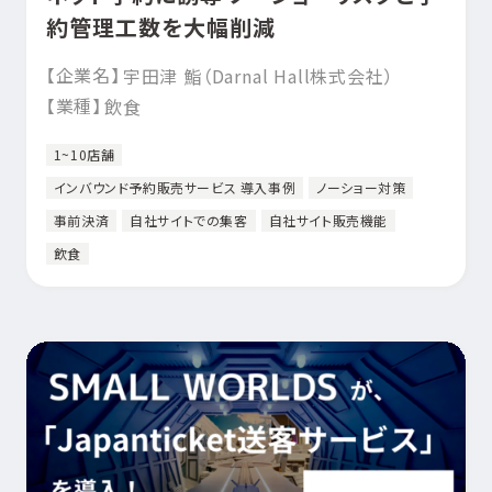
約管理工数を大幅削減
【企業名】
宇田津 鮨（Darnal Hall株式会社）
【業種】
飲食
1~10店舗
インバウンド予約販売サービス 導入事例
ノーショー対策
事前決済
自社サイトでの集客
自社サイト販売機能
飲食