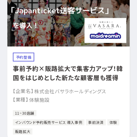
予約整備
事前予約×販路拡大で集客力アップ！韓
国をはじめとした新たな顧客層も獲得
【企業名】
株式会社バサラホールディングス
【業種】
体験施設
11~30店舗
インバウンド予約販売サービス 導入事例
事前決済
体験
販路拡大