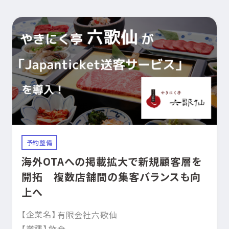
予約整備
海外OTAへの掲載拡大で新規顧客層を
開拓 複数店舗間の集客バランスも向
上へ
【企業名】
有限会社六歌仙
【業種】
飲食