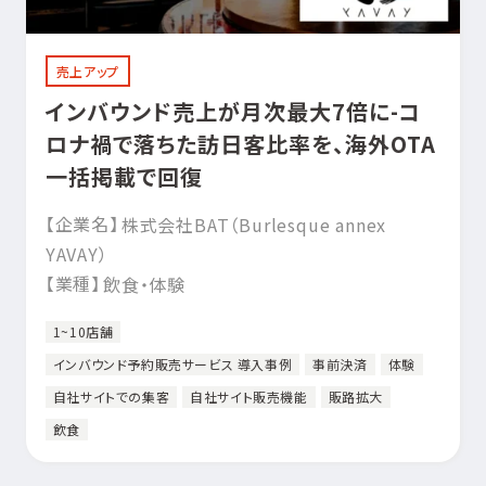
売上アップ
インバウンド売上が月次最大7倍に-コ
ロナ禍で落ちた訪日客比率を、海外OTA
一括掲載で回復
【企業名】
株式会社BAT（Burlesque annex
YAVAY）
【業種】
飲食・体験
1~10店舗
インバウンド予約販売サービス 導入事例
事前決済
体験
自社サイトでの集客
自社サイト販売機能
販路拡大
飲食