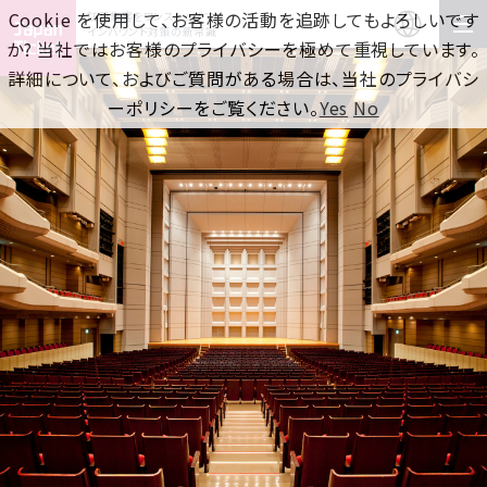
Cookie を使用して、お客様の活動を追跡してもよろしいです
訪日集客をワンストップで！
インバウンド対策の新常識
か? 当社ではお客様のプライバシーを極めて重視しています。
詳細について、およびご質問がある場合は、当社のプライバシ
ーポリシーをご覧ください。
Yes
No