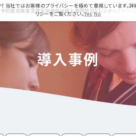
ですか? 当社ではお客様のプライバシーを極めて重視しています。
ス
予約販売
集客支援
富裕層向け
導入事例
訪日トレンド
セミナー・
リシーをご覧ください。
Yes
No
導入事例