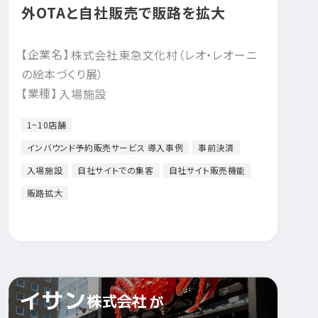
外OTAと自社販売で販路を拡大
【企業名】
株式会社東急文化村（レオ・レオーニ
の絵本づくり展）
【業種】
入場施設
1~10店舗
インバウンド予約販売サービス 導入事例
事前決済
入場施設
自社サイトでの集客
自社サイト販売機能
販路拡大