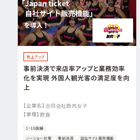
売上アップ
事前決済で来店率アップと業務効率
化を実現 外国人観光客の満足度を向
上
【企業名】
合同会社筋肉女子
【業種】
飲食
1~10店舗
ノーショー対策
事前決済
自社サイト販売機能