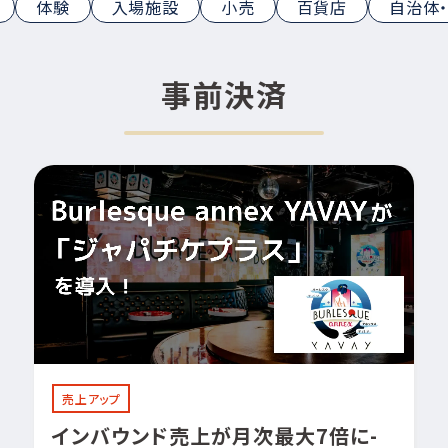
体験
入場施設
小売
百貨店
自治体・
事前決済
売上アップ
インバウンド売上が月次最大7倍に-