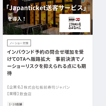
ノーショー対策
インバウンド予約の問合せ増加を受
けてOTAへ販路拡大 事前決済でノ
ーショーリスクを抑えられる点にも期
待
【企業名】
株式会社板前寿司ジャパン
【業種】
飲食店
1~10店舗