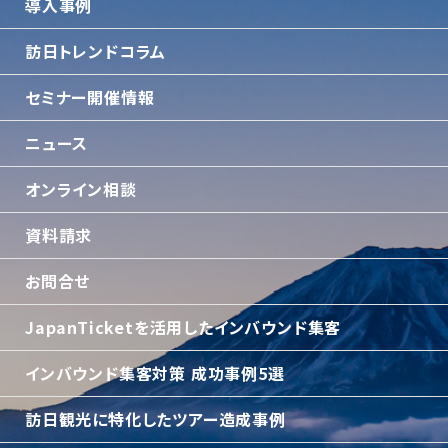
導入事例
訪日トレンドコラム
セミナー開催情報
ニュース
オンライン相談
資料請求
お問合せ
JapanTicketを活用したインバウンド集客
インバウンド集客対策 成功事例5選
訪日観光に特化したツアー造成事例