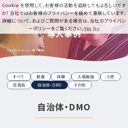
Cookie を使用して、お客様の活動を追跡してもよろしいです
訪日集客をワンストップで！
インバウンド対策の新常識
か? 当社ではお客様のプライバシーを極めて重視しています。
詳細について、およびご質問がある場合は、当社のプライバシ
ーポリシーをご覧ください。
Yes
No
導入事例
ジャパチケ ホーム
導入事例
すべて
飲食
体験
入場施設
小売
百貨店
自治体・DMO
その他
自治体・DMO