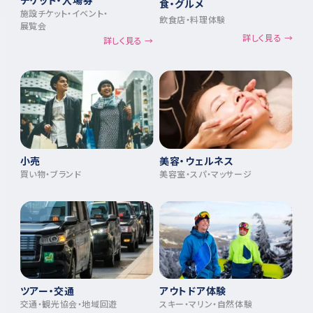
チケット・入場券
食・グルメ
施設チケット・イベント・
飲食店・料理体験
展覧会
詳しく見る →
詳しく見る →
小売
美容・ウェルネス
買い物・ブランド
美容室・スパ・マッサージ
ツアー・交通
アウトドア体験
交通・観光協会・地域回遊
スキー・マリン・自然体験