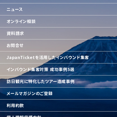
ニュース
オンライン相談
資料請求
お問合せ
JapanTicketを活用したインバウンド集客
インバウンド集客対策 成功事例5選
訪日観光に特化したツアー造成事例
メールマガジンのご登録
利用約款