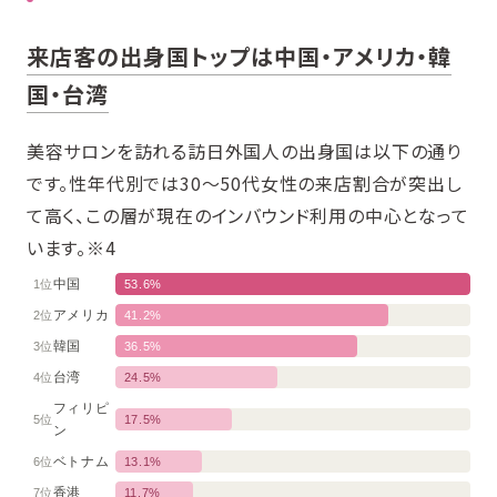
来店客の出身国トップは中国・アメリカ・韓
国・台湾
美容サロンを訪れる訪日外国人の出身国は以下の通り
です。性年代別では30〜50代女性の来店割合が突出し
て高く、この層が現在のインバウンド利用の中心となって
います。※4
中国
1位
53.6%
アメリカ
2位
41.2%
韓国
3位
36.5%
台湾
4位
24.5%
フィリピ
5位
17.5%
ン
ベトナム
6位
13.1%
香港
7位
11.7%