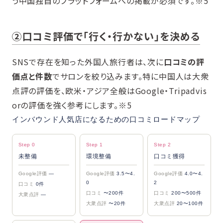
う中国独自のプラットフォームへの掲載が必須です。※5
②口コミ評価で「行く・行かない」を決める
SNSで存在を知った外国人旅行者は、次に
口コミの評
価点と件数
でサロンを絞り込みます。特に中国人は大衆
点評の評価を、欧米・アジア全般はGoogle・Tripadvis
orの評価を強く参考にします。※5
インバウンド人気店になるための口コミロードマップ
Step 0
Step 1
Step 2
未整備
環境整備
口コミ獲得
Google評価
—
Google評価
3.5〜4.
Google評価
4.0〜4.
0
2
口コミ
0件
口コミ
〜200件
口コミ
200〜500件
大衆点評
—
大衆点評
〜20件
大衆点評
20〜100件