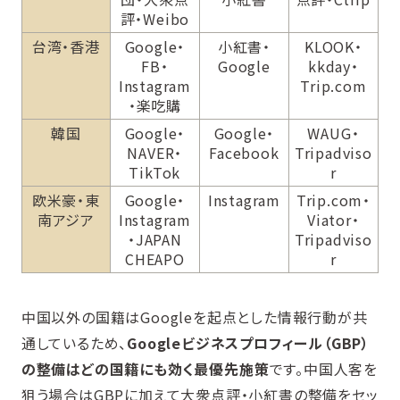
評・Weibo
台湾・香港
Google・
小紅書・
KLOOK・
FB・
Google
kkday・
Instagram
Trip.com
・楽吃購
韓国
Google・
Google・
WAUG・
NAVER・
Facebook
Tripadviso
TikTok
r
欧米豪・東
Google・
Instagram
Trip.com・
南アジア
Instagram
Viator・
・JAPAN
Tripadviso
CHEAPO
r
中国以外の国籍はGoogleを起点とした情報行動が共
通しているため、
Googleビジネスプロフィール（GBP）
の整備はどの国籍にも効く最優先施策
です。中国人客を
狙う場合はGBPに加えて大衆点評・小紅書の整備をセッ