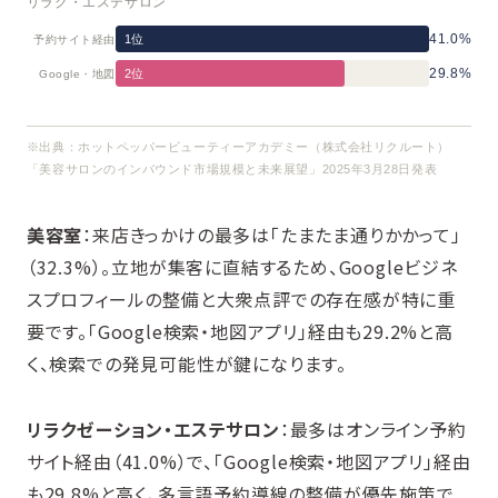
リラク・エステサロン
41.0%
1位
予約サイト経由
29.8%
2位
Google・地図
※出典：ホットペッパービューティーアカデミー（株式会社リクルート）
「美容サロンのインバウンド市場規模と未来展望」2025年3月28日発表
美容室
：来店きっかけの最多は「たまたま通りかかって」
（32.3%）。立地が集客に直結するため、Googleビジネ
スプロフィールの整備と大衆点評での存在感が特に重
要です。「Google検索・地図アプリ」経由も29.2%と高
く、検索での発見可能性が鍵になります。
リラクゼーション・エステサロン
：最多はオンライン予約
サイト経由（41.0%）で、「Google検索・地図アプリ」経由
も29.8%と高く、多言語予約導線の整備が優先施策で