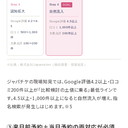
Step 3
Step 4
GOAL
認知拡大
自然流入
Google評価
4.2〜4.
Google評価
4.5以上
5
口コミ
1,000件以上
口コミ
500〜1,000
大衆点評
200件以上
件
大衆点評
100〜200
件
※出典：株式会社Japanticket（独自調査・現場知見）
ジャパチケの現場知見では、Google評価4.2以上・口コ
ミ200件以上が「比較検討の土俵に乗る」最低ラインで
す。4.5以上・1,000件以上になると自然流入が増え、指
名検索が発生しはじめます。※5
③来日前予約＋当日予約の両対応が必須