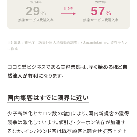
2014年
2023年
29
57
約2倍
%
%
娯楽サービス費購入率
娯楽サービス費購入率
※3 出典：観光庁「訪日外国人消費動向調査」/ Japanticket Inc. 資料をもと
に作成
口コミ型ビジネスである美容業態は、
早く始めるほど自
然流入が有利
になります。
国内集客はすでに限界に近い
少子高齢化とサロン数の増加により、国内新規客の獲得
競争は激化しています。値引き・クーポン依存が加速す
るなか、インバウンド客は既存顧客と競合せず売上を上