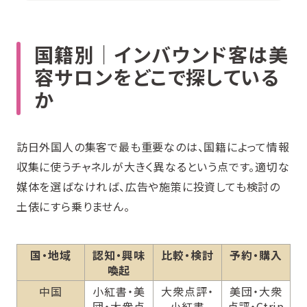
国籍別｜インバウンド客は美
容サロンをどこで探している
か
訪日外国人の集客で最も重要なのは、国籍によって情報
収集に使うチャネルが大きく異なるという点です。適切な
媒体を選ばなければ、広告や施策に投資しても検討の
土俵にすら乗りません。
国・地域
認知・興味
比較・検討
予約・購入
喚起
中国
小紅書・美
大衆点評・
美団・大衆
団・大衆点
小紅書
点評・Ctrip