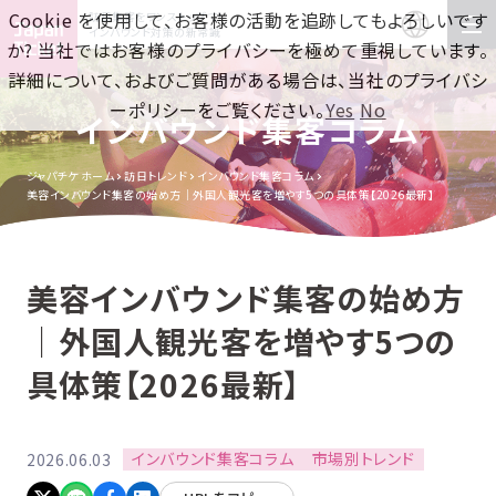
Cookie を使用して、お客様の活動を追跡してもよろしいです
訪日集客をワンストップで！
インバウンド対策の新常識
か? 当社ではお客様のプライバシーを極めて重視しています。
詳細について、およびご質問がある場合は、当社のプライバシ
ーポリシーをご覧ください。
Yes
No
インバウンド集客コラム
ジャパチケ ホーム
訪日トレンド
インバウンド集客コラム
美容インバウンド集客の始め方｜外国人観光客を増やす5つの具体策【2026最新】
美容インバウンド集客の始め方
｜外国人観光客を増やす5つの
具体策【2026最新】
インバウンド集客コラム
市場別トレンド
2026.06.03