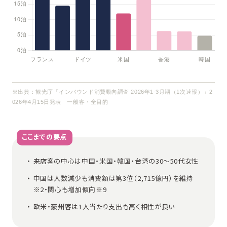
※出典：観光庁「インバウンド消費動向調査 2026年1-3月期（1次速報）」2
026年4月15日発表 一般客・全目的
ここまでの要点
来店客の中心は中国・米国・韓国・台湾の30〜50代女性
中国は人数減少も消費額は第3位（2,715億円）を維持
※2・関心も増加傾向※9
欧米・豪州客は1人当たり支出も高く相性が良い