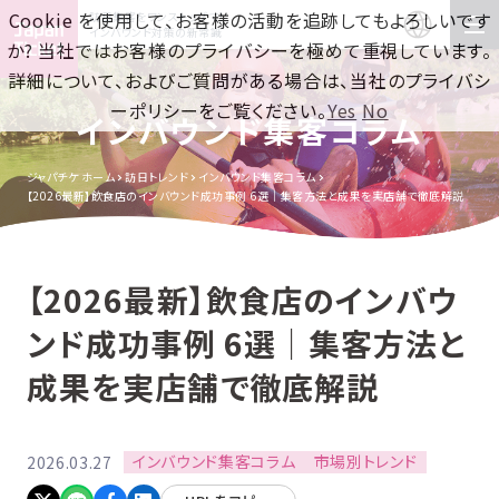
Cookie を使用して、お客様の活動を追跡してもよろしいです
訪日集客をワンストップで！
インバウンド対策の新常識
か? 当社ではお客様のプライバシーを極めて重視しています。
詳細について、およびご質問がある場合は、当社のプライバシ
ーポリシーをご覧ください。
Yes
No
インバウンド集客コラム
ジャパチケ ホーム
訪日トレンド
インバウンド集客コラム
【2026最新】飲食店のインバウンド成功事例 6選｜集客方法と成果を実店舗で徹底解説
【2026最新】飲食店のインバウ
ンド成功事例 6選｜集客方法と
成果を実店舗で徹底解説
インバウンド集客コラム
市場別トレンド
2026.03.27