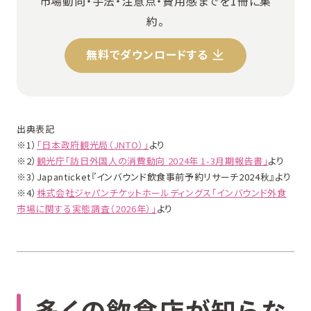
市場動向・手法・注意点・費用感までを1冊に集
約。
無料でダウンロードする
出典表記
※1）
「日本政府観光局（JNTO）」
より
※2）
観光庁「訪日外国人の消費動向 2024年 1-3月期報告書」
より
※3）
Japanticket『インバウンド飲食事前予約リサーチ2024秋』
より
※4）
株式会社ジャパンチケットホールディングス「インバウンド外食
市場に関する実態調査（2026年）」
より
多くの飲食店が知らな