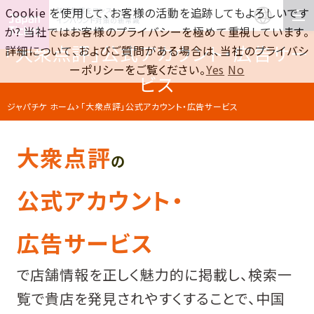
Cookie を使用して、お客様の活動を追跡してもよろしいです
訪日集客をワンストップで！
インバウンド対策の新常識
か? 当社ではお客様のプライバシーを極めて重視しています。
「大衆点評」公式アカウント・広告サー
詳細について、およびご質問がある場合は、当社のプライバシ
ーポリシーをご覧ください。
Yes
No
ビス
ジャパチケ ホーム
「大衆点評」公式アカウント・広告サービス
大衆点評
の
公式アカウント・
広告サービス
で店舗情報を正しく魅力的に掲載し、検索一
覧で貴店を発見されやすくすることで、中国