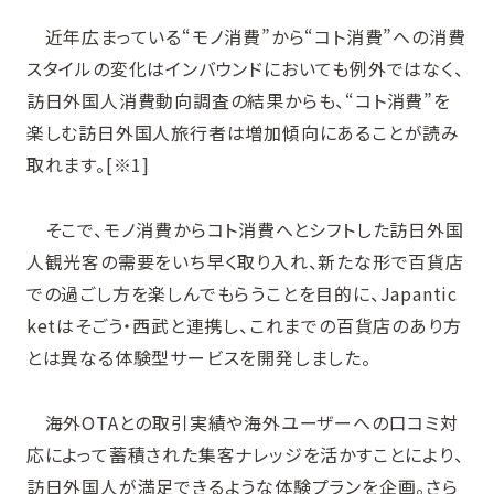
近年広まっている“モノ消費”から“コト消費”への消費
スタイルの変化はインバウンドにおいても例外ではなく、
訪日外国人消費動向調査の結果からも、“コト消費”を
楽しむ訪日外国人旅行者は増加傾向にあることが読み
取れます。[※1]
そこで、モノ消費からコト消費へとシフトした訪日外国
人観光客の需要をいち早く取り入れ、新たな形で百貨店
での過ごし方を楽しんでもらうことを目的に、Japantic
ketはそごう・西武と連携し、これまでの百貨店のあり方
とは異なる体験型サービスを開発しました。
海外OTAとの取引実績や海外ユーザーへの口コミ対
応によって蓄積された集客ナレッジを活かすことにより、
訪日外国人が満足できるような体験プランを企画。さら