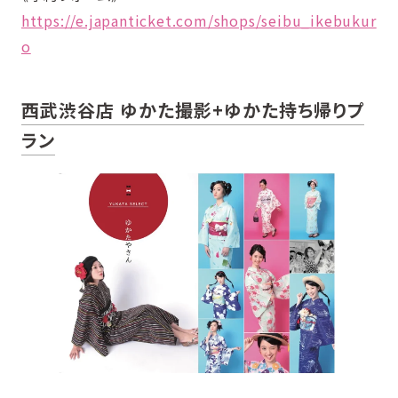
https://e.japanticket.com/shops/seibu_ikebukur
o
西武渋谷店
ゆかた撮影+ゆかた持ち帰りプ
ラン