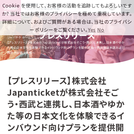
Cookie を使用して、お客様の活動を追跡してもよろしいです
訪日集客をワンストップで！
インバウンド対策の新常識
か? 当社ではお客様のプライバシーを極めて重視しています。
詳細について、およびご質問がある場合は、当社のプライバシ
ーポリシーをご覧ください。
Yes
No
プレスリリース
ジャパチケ ホーム
ニュース
プレスリリース
【プレスリリース】株式会社Japanticketが株式会社そごう・西武と連携し、日本酒やゆか
た等の日本文化を体験できるインバウンド向けプランを提供開始〜西武池袋本店および
西武渋谷店で実施〜
【プレスリリース】株式会社
Japanticketが株式会社そご
う・西武と連携し、日本酒やゆか
た等の日本文化を体験できるイ
ンバウンド向けプランを提供開