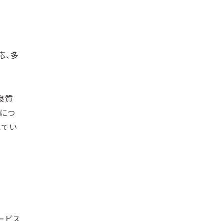
応、多
良質
につ
えてい
ービス