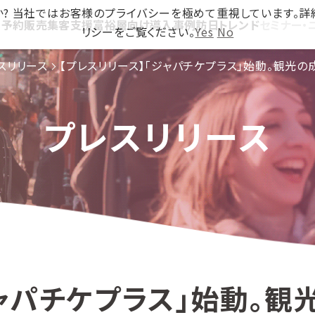
ですか? 当社ではお客様のプライバシーを極めて重視しています。
ス
予約販売
集客支援
富裕層向け
導入事例
訪日トレンド
セミナー・
リシーをご覧ください。
Yes
No
スリリース
【プレスリリース】「ジャパチケプラス」始動。観光
プレスリリース
ャパチケプラス」始動。観