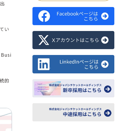
(出
てい
usi
持続的