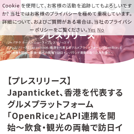
Cookie を使用して、お客様の活動を追跡してもよろしいです
訪日集客をワンストップで！
インバウンド対策の新常識
か? 当社ではお客様のプライバシーを極めて重視しています。
詳細について、およびご質問がある場合は、当社のプライバシ
ーポリシーをご覧ください。
Yes
No
プレスリリース
ジャパチケ ホーム
ニュース
プレスリリース
【プレスリリース】Japanticket、香港を代表するグルメプラットフォーム「OpenRice」と
API連携を開始〜飲食・観光の両軸で訪日インバウンド需要の取り込みを強化〜
【プレスリリース】
Japanticket、香港を代表する
グルメプラットフォーム
「OpenRice」とAPI連携を開
始〜飲食・観光の両軸で訪日イ