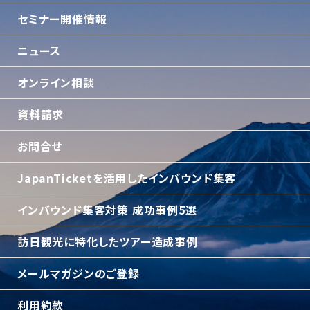
セミナー開催情報
ニュース
オンライン相談
資料請求
お問合せ
JapanTicketを活用したインバウンド集客
インバウンド集客対策 成功事例5選
訪日観光に特化したツアー造成事例
メールマガジンのご登録
利用約款