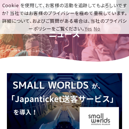
Cookie を使用して、お客様の活動を追跡してもよろしいです
訪日集客をワンストップで！
インバウンド対策の新常識
か? 当社ではお客様のプライバシーを極めて重視しています。
詳細について、およびご質問がある場合は、当社のプライバシ
ーポリシーをご覧ください。
Yes
No
ニュース
ジャパチケ ホーム
ニュース