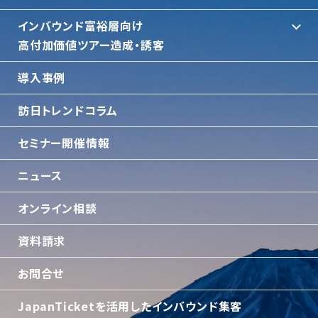
インバウンド富裕層向け
⾼付加価値ツアー造成・誘客
導入事例
訪日トレンドコラム
セミナー開催情報
ニュース
オンライン相談
資料請求
お問合せ
JapanTicketを活用したインバウンド集客