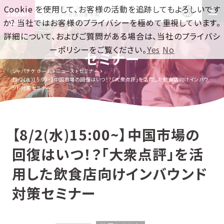
Cookie を使用して、お客様の活動を追跡してもよろしいです
訪日集客をワンストップで！
インバウンド対策の新常識
か? 当社ではお客様のプライバシーを極めて重視しています。
詳細について、およびご質問がある場合は、当社のプライバシ
ーポリシーをご覧ください。
Yes
No
セミナー
ジャパチケ ホーム
ニュース
セミナー
【8/2(水)15:00~】中国市場の回復はいつ！？「大衆点評」を活用した飲食店向けインバウ
ンド対策セミナー
【8/2(水)15:00~】中国市場の
回復はいつ！？「大衆点評」を活
用した飲食店向けインバウンド
対策セミナー