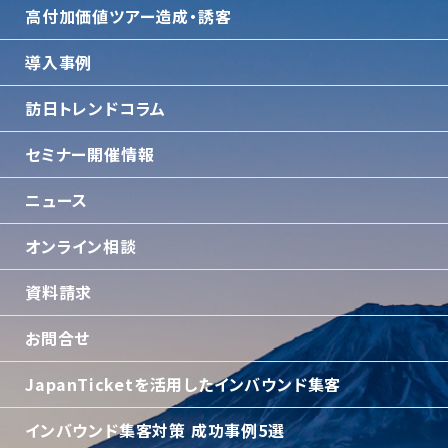
⾼付加価値ツアー造成・誘客
導入事例
訪日トレンドコラム
セミナー開催情報
ニュース
オンライン相談
資料請求
お問合せ
JapanTicketを活用したインバウンド集客
インバウンド集客対策 成功事例5選