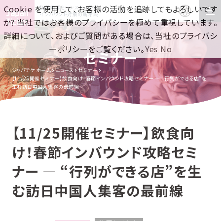
Cookie を使用して、お客様の活動を追跡してもよろしいです
訪日集客をワンストップで！
インバウンド対策の新常識
か? 当社ではお客様のプライバシーを極めて重視しています。
詳細について、およびご質問がある場合は、当社のプライバシ
ーポリシーをご覧ください。
Yes
No
セミナー
ジャパチケ ホーム
ニュース
セミナー
【11/25開催セミナー】飲食向け！春節インバウンド攻略セミナー ― “行列ができる店”を
生む訪日中国人集客の最前線
【11/25開催セミナー】飲食向
け！春節インバウンド攻略セミ
ナー ― “行列ができる店”を生
む訪日中国人集客の最前線