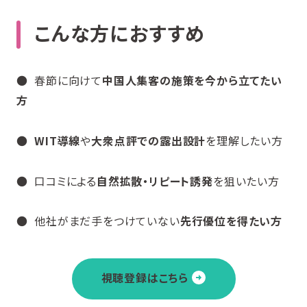
こんな方におすすめ
● 春節に向けて
中国人集客の施策を今から立てたい
方
●
WIT導線
や
大衆点評での露出設計
を理解したい方
● 口コミによる
自然拡散・リピート誘発
を狙いたい方
● 他社がまだ手をつけていない
先行優位を得たい方
視聴登録はこちら