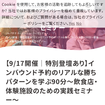
Cookie を使用して、お客様の活動を追跡してもよろしいです
訪日集客をワンストップで！
インバウンド対策の新常識
か? 当社ではお客様のプライバシーを極めて重視しています。
詳細について、およびご質問がある場合は、当社のプライバシ
ーポリシーをご覧ください。
Yes
No
セミナー
ジャパチケ ホーム
ニュース
セミナー
【9/17開催｜特別登壇あり】インバウンド予約のリアルな勝ちパターンを学ぶ90分〜飲食
店・体験施設のための実践セミナー〜
【9/17開催｜特別登壇あり】イ
ンバウンド予約のリアルな勝ち
パターンを学ぶ90分〜飲食店・
体験施設のための実践セミナ
ー〜