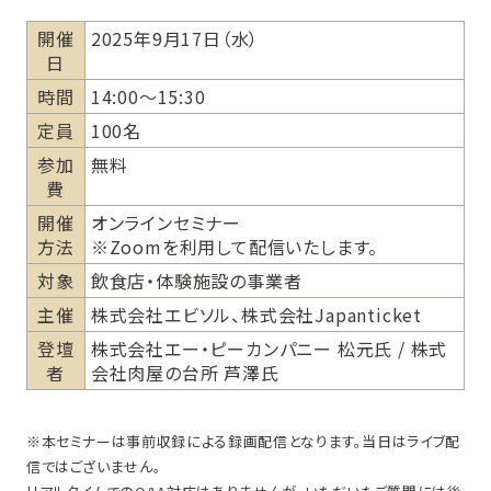
開催
2025年9月17日（水）
日
時間
14:00〜15:30
定員
100名
参加
無料
費
開催
オンラインセミナー
方法
※Zoomを利用して配信いたします。
対象
飲食店・体験施設の事業者
主催
株式会社エビソル、株式会社Japanticket
登壇
株式会社エー・ピーカンパニー 松元氏 / 株式
者
会社肉屋の台所 芦澤氏
※本セミナーは事前収録による録画配信となります。当日はライブ配
信ではございません。