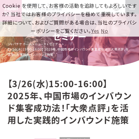
Cookie を使用して、お客様の活動を追跡してもよろしいです
訪日集客をワンストップで！
インバウンド対策の新常識
か? 当社ではお客様のプライバシーを極めて重視しています。
詳細について、およびご質問がある場合は、当社のプライバシ
ーポリシーをご覧ください。
Yes
No
セミナー
ジャパチケ ホーム
ニュース
セミナー
【3/26(水)15:00-16:00】 2025年、中国市場のインバウンド集客成功法！「大衆点評」を
活用した実践的インバウンド施策
【3/26(水)15:00-16:00】
2025年、中国市場のインバウン
ド集客成功法！「大衆点評」を活
用した実践的インバウンド施策