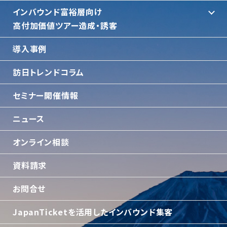
インバウンド富裕層向け
⾼付加価値ツアー造成・誘客
導入事例
訪日トレンドコラム
セミナー開催情報
ニュース
オンライン相談
資料請求
お問合せ
JapanTicketを活用したインバウンド集客