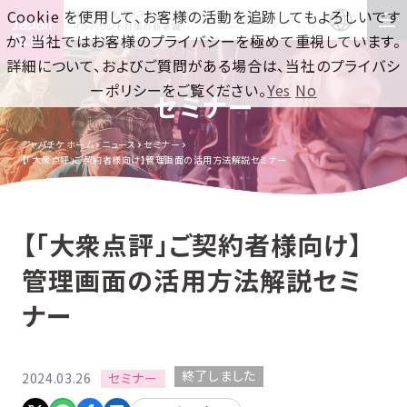
Cookie を使用して、お客様の活動を追跡してもよろしいです
訪日集客をワンストップで！
インバウンド対策の新常識
か? 当社ではお客様のプライバシーを極めて重視しています。
詳細について、およびご質問がある場合は、当社のプライバシ
ーポリシーをご覧ください。
Yes
No
セミナー
ジャパチケ ホーム
ニュース
セミナー
【「大衆点評」ご契約者様向け】管理画面の活用方法解説セミナー
【「大衆点評」ご契約者様向け】
管理画面の活用方法解説セミ
ナー
終了しました
セミナー
2024.03.26