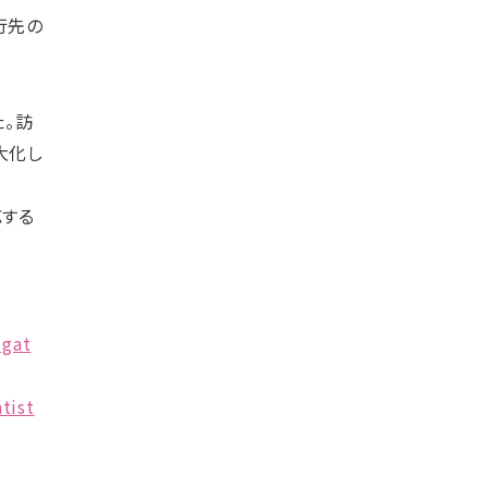
行先の
た。訪
大化し
応する
igat
tist