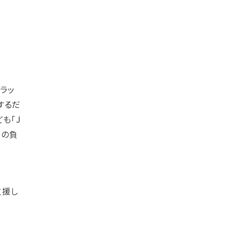
プラッ
するだ
も「J
客の負
支援し