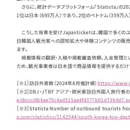
さらに、統計データプラットフォーム「Statista」の
1位は日本（695万人）であり、2位のベトナム（359万
こうした背景を受けJapanticketは、韓国で多く
日韓国人観光客への認知拡大や体験コンテンツの販売
ます。
掲載情報の翻訳・入稿や掲載審査依頼、入金管理といった
ため、観光事業者は日本語で商品情報を提供するだけ
［※1］訪日外客数（2024年6月推計値）
https://www.
［※2］DBJ・JTBF アジア・欧米豪訪日外国人旅行者
e/docs/db4ae75c4ad315ae4f4377b01d7364d7.p
［※3］Statista Number of outbound tourists fro
a.com/statistics/1142544/south-korea-top-des