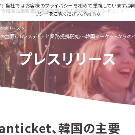
ですか? 当社ではお客様のプライバシーを極めて重視しています。
ス
予約販売
集客支援
富裕層向け
導入事例
訪日トレンド
セミナー・
リシーをご覧ください。
Yes
No
スリリース
et、韓国の主要OTA・メディアと業務提携開始〜韓国マーケットから
プレスリリース
anticket、韓国の主要