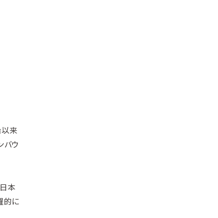
始以来
ンバウ
は日本
躍的に