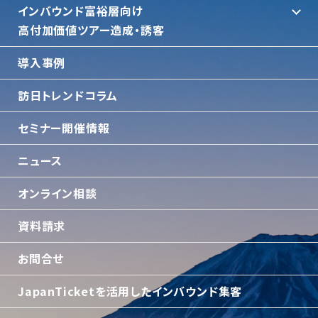
インバウンド富裕層向け
⾼付加価値ツアー造成・誘客
導入事例
訪日トレンドコラム
セミナー開催情報
ニュース
オンライン相談
資料請求
お問合せ
JapanTicketを活用したインバウンド集客