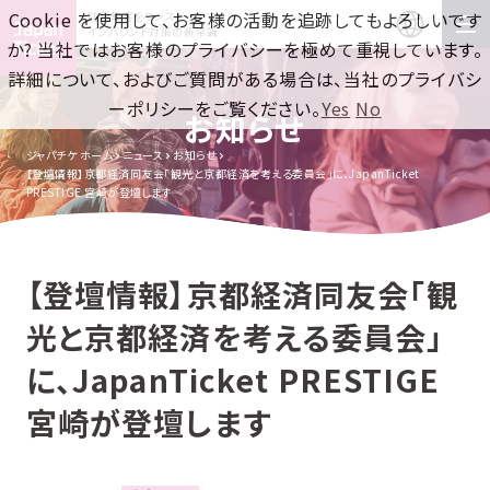
Cookie を使用して、お客様の活動を追跡してもよろしいです
訪日集客をワンストップで！
インバウンド対策の新常識
か? 当社ではお客様のプライバシーを極めて重視しています。
詳細について、およびご質問がある場合は、当社のプライバシ
ーポリシーをご覧ください。
Yes
No
お知らせ
ジャパチケ ホーム
ニュース
お知らせ
【登壇情報】京都経済同友会「観光と京都経済を考える委員会」に、JapanTicket
PRESTIGE 宮崎が登壇します
【登壇情報】京都経済同友会「観
光と京都経済を考える委員会」
に、JapanTicket PRESTIGE
宮崎が登壇します