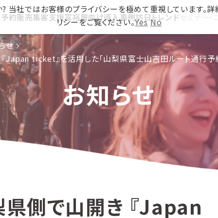
ですか? 当社ではお客様のプライバシーを極めて重視しています。
ス
予約販売
集客支援
富裕層向け
導入事例
訪日トレンド
セミナー・
リシーをご覧ください。
Yes
No
らせ
『Japan ticket』を活用した「山梨県富士山吉田ルート通
お知らせ
県側で山開き 『Japan