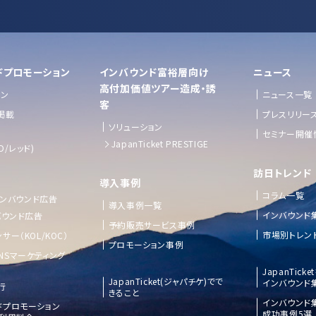
ドプロモーション
インバウンド富裕層向け
ニュース
⾼付加価値ツアー造成・誘
ョン
ニュース一覧
客
掲載
プレスリリー
ソリューション
セミナー開催
JapanTicket PRESTIGE
D/レッド)
訪日トレンド
導入事例
コラム一覧
 インバウンド広告
導入事例一覧
インバウンド
バウンド広告
予約販売サービス事例
市場別トレン
サー（KOL/KOC）
プロモーション事例
NSマーケティング
JapanTick
JapanTicket(ジャパチケ)でで
インバウンド
行
きること
インバウンド
ドプロモーション
成功事例5選