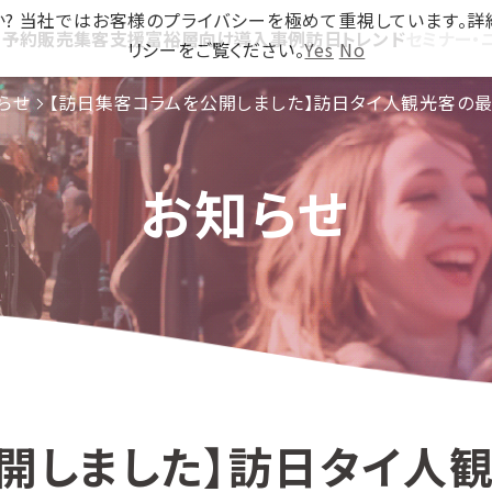
ですか? 当社ではお客様のプライバシーを極めて重視しています。
ス
予約販売
集客支援
富裕層向け
導入事例
訪日トレンド
セミナー・
リシーをご覧ください。
Yes
No
らせ
【訪日集客コラムを公開しました】訪日タイ人観光客の
お知らせ
開しました】訪日タイ人