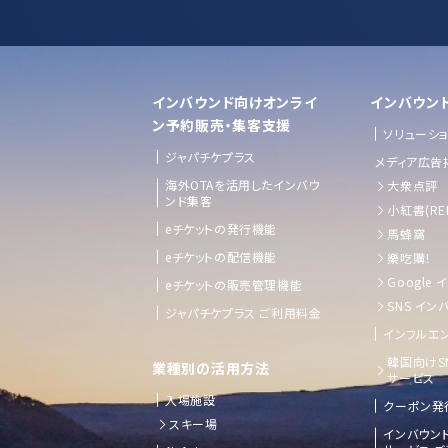
インバウンド向けオンライ
インバウン
ン予約販売・集客支援
ソリューシ
ジャパチケプラス
メディア広告
海外OTAを活用したインバウ
大衆点評
ンド集客
小紅書(RE
eチケットの発行機能
馬蜂窩
eチケットの配信機能
樂吃購！
Google
eチケットの販売管理機能
SNS イン
ジャパチケプラス ご利用料金
インフルエン
韓国向けS
業種別の活用方法
サービス
入場施設
クーポン発
スキー場
インバウン