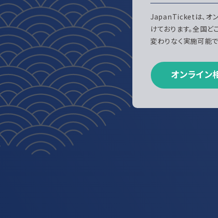
JapanTicketは
けております。全国ど
変わりなく実施可能で
オンライン