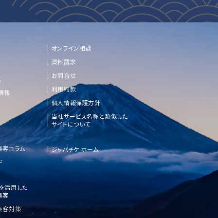
オンライン相談
資料請求
お問合せ
ス
利用約款
情報
個人情報保護方針
当社サービス名称と類似した
サイトについて
集客コラム
ジャパチケ ホーム
ド
etを活用した
集客
集客対策