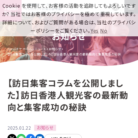
Cookie を使用して、お客様の活動を追跡してもよろしいです
訪日集客をワンストップで！
インバウンド対策の新常識
か? 当社ではお客様のプライバシーを極めて重視しています。
詳細について、およびご質問がある場合は、当社のプライバシ
ーポリシーをご覧ください。
Yes
No
お知らせ
ジャパチケ ホーム
ニュース
お知らせ
【訪日集客コラムを公開しました】訪日香港人観光客の最新動向と集客成功の秘訣
【訪日集客コラムを公開しまし
た】訪日香港人観光客の最新動
向と集客成功の秘訣
お知らせ
2025.01.22