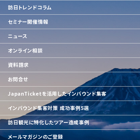
訪日トレンドコラム
セミナー開催情報
ニュース
オンライン相談
資料請求
お問合せ
JapanTicketを活用したインバウンド集客
インバウンド集客対策 成功事例5選
訪日観光に特化したツアー造成事例
メールマガジンのご登録