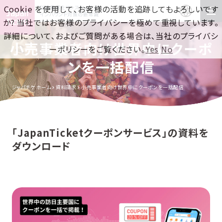
Cookie を使用して、お客様の活動を追跡してもよろしいです
訪日集客をワンストップで！
インバウンド対策の新常識
か? 当社ではお客様のプライバシーを極めて重視しています。
詳細について、およびご質問がある場合は、当社のプライバシ
小売事業者向け世界中にクーポ
ーポリシーをご覧ください。
Yes
No
ンを一括配信
ジャパチケ ホーム
資料請求
小売事業者向け世界中にクーポンを一括配信
「JapanTicketクーポンサービス」の資料を
ダウンロード