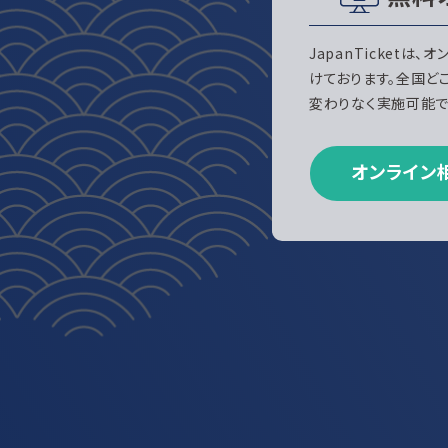
JapanTicketは
けております。全国ど
変わりなく実施可能で
オンライン