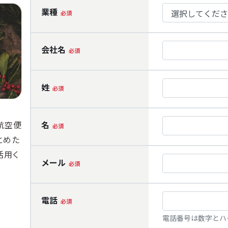
航空便
とめた
活用く