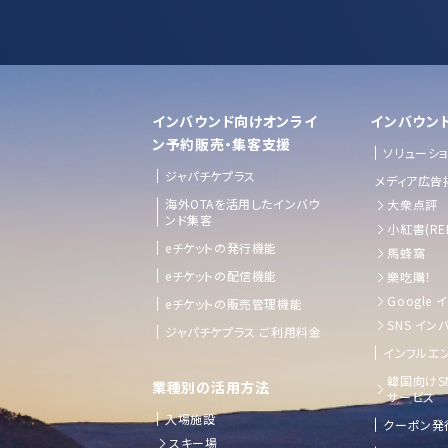
インバウンド向けオンライ
インバウン
ン予約販売・集客支援
ソリューシ
ジャパチケプラス
メディア広告
海外OTAを活用したインバウ
大衆点評
ンド集客
小紅書(RE
eチケットの発行機能
馬蜂窩
eチケットの配信機能
樂吃購！
Google
eチケットの販売管理機能
SNS イン
ジャパチケプラス ご利用料金
インフルエン
韓国向けS
業種別の活用方法
サービス
入場施設
クーポン発
スキー場