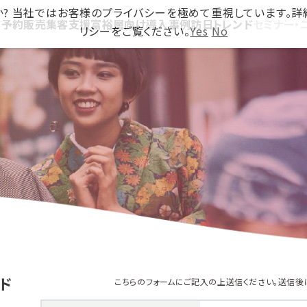
ですか? 当社ではお客様のプライバシーを極めて重視しています。
ス
予約販売
集客支援
富裕層向け
導入事例
訪日トレンド
セミナー・
リシーをご覧ください。
Yes
No
ード
こちらのフォームにご記入の上送信ください。送信後