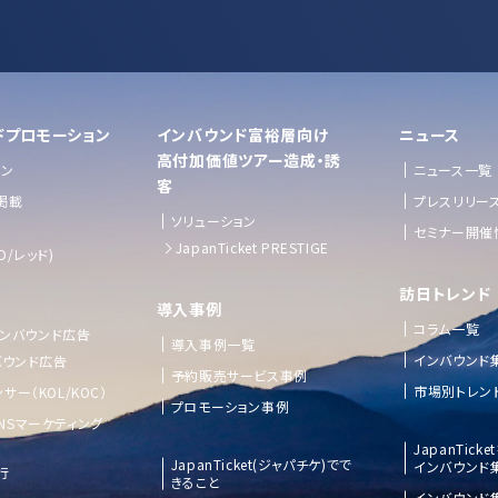
ドプロモーション
インバウンド富裕層向け
ニュース
⾼付加価値ツアー造成・誘
ョン
ニュース一覧
客
掲載
プレスリリー
ソリューション
セミナー開催
JapanTicket PRESTIGE
D/レッド)
訪日トレンド
導入事例
コラム一覧
 インバウンド広告
導入事例一覧
インバウンド
バウンド広告
予約販売サービス事例
市場別トレン
サー（KOL/KOC）
プロモーション事例
NSマーケティング
JapanTick
JapanTicket(ジャパチケ)でで
インバウンド
行
きること
インバウンド