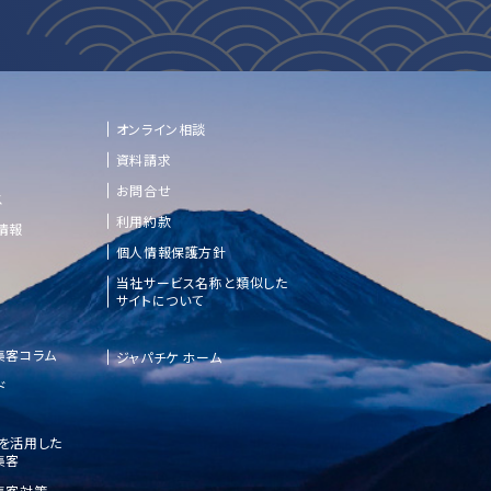
オンライン相談
資料請求
お問合せ
ス
利用約款
情報
個人情報保護方針
当社サービス名称と類似した
サイトについて
集客コラム
ジャパチケ ホーム
ド
etを活用した
集客
集客対策