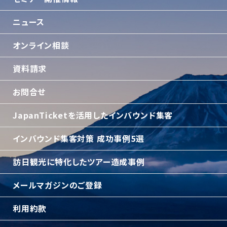
ニュース
オンライン相談
資料請求
お問合せ
JapanTicketを活用したインバウンド集客
インバウンド集客対策 成功事例5選
訪日観光に特化したツアー造成事例
メールマガジンのご登録
利用約款