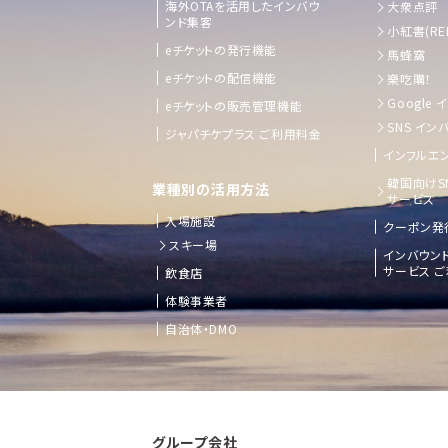
海外OTAを活用したインバウ
大衆点評
ンド集客
小紅書(RE
eチケットの発行機能
馬蜂窩
eチケットの配信機能
樂吃購！
Google
eチケットの販売管理機能
SNS イン
ジャパチケプラス ご利用料金
インフルエン
韓国向けS
業種別の活用方法
サービス
入場施設
クーポン発
スキー場
インバウン
サービス 
飲食店
体験事業者
自治体・DMO
グループ会社