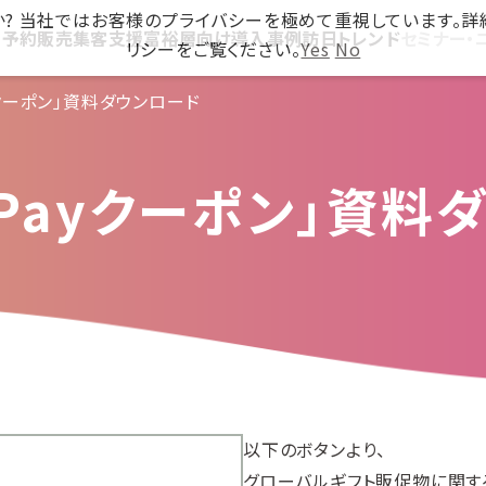
ですか? 当社ではお客様のプライバシーを極めて重視しています。
ス
予約販売
集客支援
富裕層向け
導入事例
訪日トレンド
セミナー・
リシーをご覧ください。
Yes
No
ayクーポン」資料ダウンロード
t Payクーポン」資
以下のボタンより、
グローバルギフト販促物に関