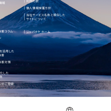
利用約款
情報
個人情報保護方針
当社サービス名称と類似した
サイトについて
集客コラム
ジャパチケ ホーム
ド
etを活用した
集客
集客対策
化した
例
ンのご登録