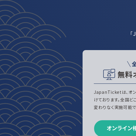
「
無料
JapanTicketは
けております。全国ど
変わりなく実施可能で
オンライン