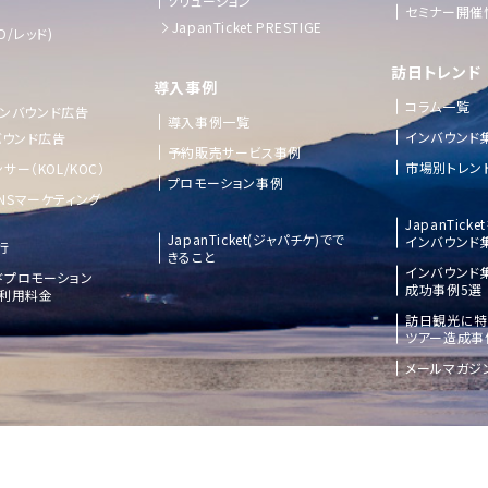
ソリューション
セミナー開催
JapanTicket PRESTIGE
D/レッド)
訪日トレンド
導入事例
コラム一覧
 インバウンド広告
導入事例一覧
インバウンド
バウンド広告
予約販売サービス事例
市場別トレン
サー（KOL/KOC）
プロモーション事例
NSマーケティング
JapanTick
JapanTicket(ジャパチケ)でで
インバウンド
行
きること
インバウンド
ドプロモーション
成功事例5選
ご利用料金
訪日観光に特
ツアー造成事
メールマガジ