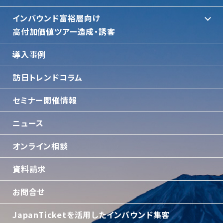
インバウンド富裕層向け
⾼付加価値ツアー造成・誘客
導入事例
訪日トレンドコラム
セミナー開催情報
ニュース
オンライン相談
資料請求
お問合せ
JapanTicketを活用したインバウンド集客