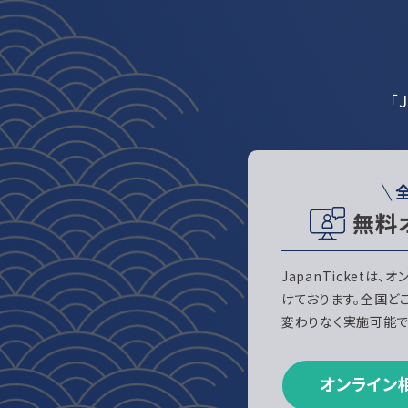
「
無料
JapanTicketは
けております。全国ど
変わりなく実施可能で
オンライン