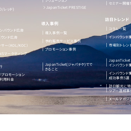
ソリューション
セミナー開催
JapanTicket PRESTIGE
D/レッド)
訪日トレンド
導入事例
コラム一覧
 インバウンド広告
導入事例一覧
インバウンド
バウンド広告
予約販売サービス事例
市場別トレン
サー（KOL/KOC）
プロモーション事例
NSマーケティング
JapanTick
JapanTicket(ジャパチケ)でで
インバウンド
行
きること
インバウンド
ドプロモーション
成功事例5選
ご利用料金
訪日観光に特
ツアー造成事
メールマガジ