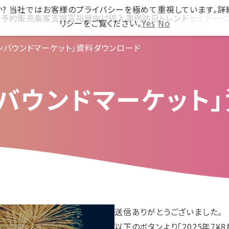
ですか? 当社ではお客様のプライバシーを極めて重視しています。
ス
予約販売
集客支援
富裕層向け
導入事例
訪日トレンド
セミナー・
リシーをご覧ください。
Yes
No
インバウンドマーケット」資料ダウンロード
インバウンドマーケット
送信ありがとうございました。
以下のボタンより「2025年7¥