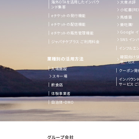
海外OTAを活用したインバウ
大衆点評
ンド集客
小紅書(RE
eチケットの発行機能
馬蜂窩
eチケットの配信機能
樂吃購！
Google
eチケットの販売管理機能
SNS イン
ジャパチケプラス ご利用料金
インフルエン
韓国向けS
業種別の活用方法
サービス
入場施設
クーポン発
スキー場
インバウン
サービス 
飲食店
体験事業者
自治体・DMO
グループ会社