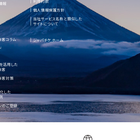
利用約款
情報
個人情報保護方針
当社サービス名称と類似した
サイトについて
集客コラム
ジャパチケ ホーム
ド
etを活用した
集客
集客対策
化した
例
ンのご登録