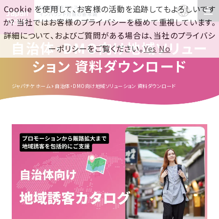
Cookie を使用して、お客様の活動を追跡してもよろしいです
訪日集客をワンストップで！
インバウンド対策の新常識
か? 当社ではお客様のプライバシーを極めて重視しています。
詳細について、およびご質問がある場合は、当社のプライバシ
自治体・DMO向け地域ソリュー
ーポリシーをご覧ください。
Yes
No
ション 資料ダウンロード
ジャパチケ ホーム
自治体・DMO向け地域ソリューション 資料ダウンロード