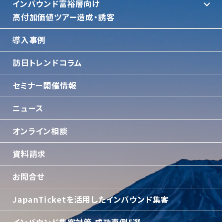
インバウンド富裕層向け
⾼付加価値ツアー造成・誘客
導入事例
訪日トレンドコラム
セミナー開催情報
ニュース
オンライン相談
資料請求
お問合せ
JapanTicketを活用したインバウンド集客