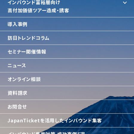
インバウンド富裕層向け
⾼付加価値ツアー造成・誘客
導入事例
訪日トレンドコラム
セミナー開催情報
ニュース
オンライン相談
資料請求
お問合せ
JapanTicketを活用したインバウンド集客