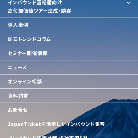
インバウンド富裕層向け
⾼付加価値ツアー造成・誘客
導入事例
訪日トレンドコラム
セミナー開催情報
ニュース
オンライン相談
資料請求
お問合せ
JapanTicketを活用したインバウンド集客