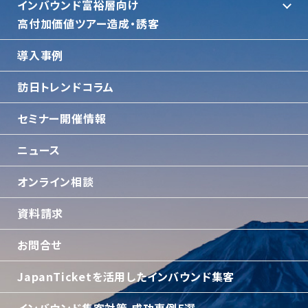
インバウンド富裕層向け
⾼付加価値ツアー造成・誘客
導入事例
訪日トレンドコラム
セミナー開催情報
ニュース
オンライン相談
資料請求
お問合せ
JapanTicketを活用したインバウンド集客