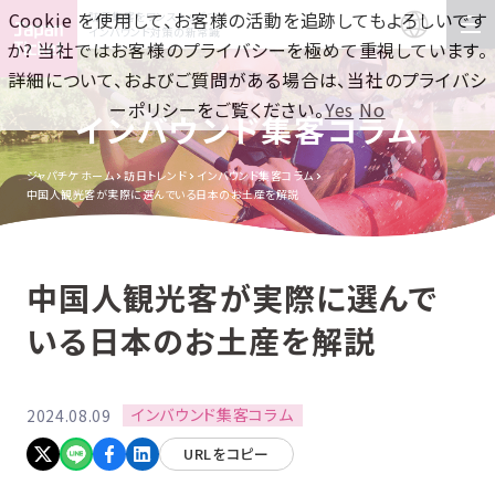
Cookie を使用して、お客様の活動を追跡してもよろしいです
訪日集客をワンストップで！
インバウンド対策の新常識
か? 当社ではお客様のプライバシーを極めて重視しています。
詳細について、およびご質問がある場合は、当社のプライバシ
ーポリシーをご覧ください。
Yes
No
インバウンド集客コラム
ジャパチケ ホーム
訪日トレンド
インバウンド集客コラム
中国人観光客が実際に選んでいる日本のお土産を解説
中国人観光客が実際に選んで
いる日本のお土産を解説
インバウンド集客コラム
2024.08.09
URLをコピー