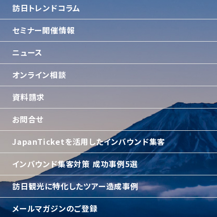
訪日トレンドコラム
セミナー開催情報
ニュース
オンライン相談
資料請求
お問合せ
JapanTicketを活用したインバウンド集客
インバウンド集客対策 成功事例5選
訪日観光に特化したツアー造成事例
メールマガジンのご登録