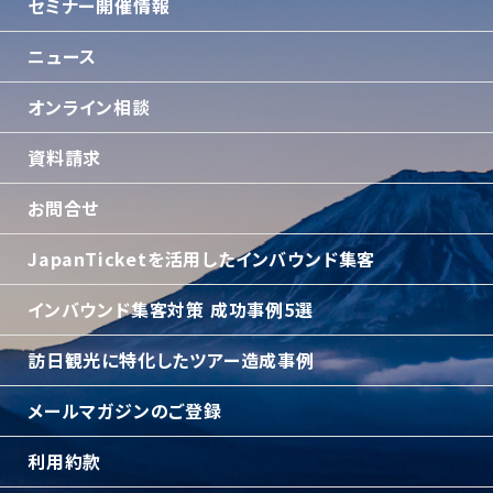
セミナー開催情報
ニュース
オンライン相談
資料請求
お問合せ
JapanTicketを活用したインバウンド集客
インバウンド集客対策 成功事例5選
訪日観光に特化したツアー造成事例
メールマガジンのご登録
利用約款