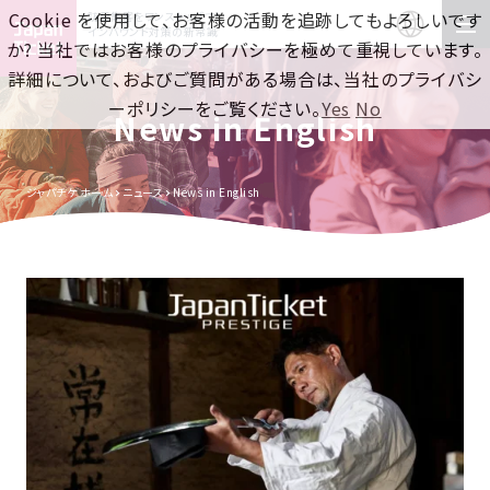
Cookie を使用して、お客様の活動を追跡してもよろしいです
訪日集客をワンストップで！
インバウンド対策の新常識
か? 当社ではお客様のプライバシーを極めて重視しています。
詳細について、およびご質問がある場合は、当社のプライバシ
ーポリシーをご覧ください。
Yes
No
News in English
ジャパチケ ホーム
ニュース
News in English